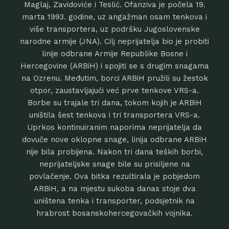
Maglaj, Zavidoviće i Teslić. Ofanziva je počela 19.
marta 1993. godine, uz angažman osam tenkova i
više transportera, uz podršku Jugoslovenske
narodne armije (JNA). Cilj neprijatelja bio je probiti
linije odbrane Armije Republike Bosne i
Hercegovine (ARBiH) i spojiti se s drugim snagama
na Ozrenu. Međutim, borci ARBiH pružili su žestok
otpor, zaustavljajući već prve tenkove VRS-a.
Borbe su trajale tri dana, tokom kojih je ARBiH
uništila šest tenkova i tri transportera VRS-a.
Uprkos kontinuiranim naporima neprijatelja da
dovuče nove oklopne snage, linija odbrane ARBiH
nije bila probijena. Nakon tri dana teških borbi,
neprijateljske snage bile su prisiljene na
povlačenje. Ova bitka rezultirala je pobjedom
ARBiH, a na mjestu sukoba danas stoje dva
uništena tenka i transporter, podsjetnik na
hrabrost bosanskohercegovačkih vojnika.