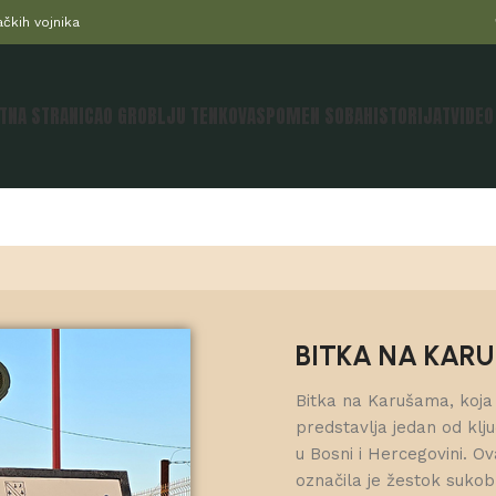
čkih vojnika
TNA STRANICA
O GROBLJU TENKOVA
SPOMEN SOBA
HISTORIJAT
VIDEO
BITKA NA KAR
Bitka na Karušama, koja 
predstavlja jedan od klj
u Bosni i Hercegovini. O
označila je žestok suko