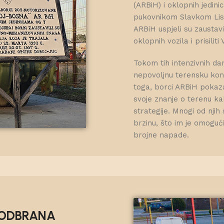
(ARBiH) i oklopnih jedin
pukovnikom Slavkom Lisi
ARBiH uspjeli su zaustavi
oklopnih vozila i prisilit
Tokom tih intenzivnih da
nepovoljnu terensku konf
toga, borci ARBiH pokazal
svoje znanje o terenu ka
strategije. Mnogi od njih 
brzinu, što im je omogući
brojne napade.
 ODBRANA