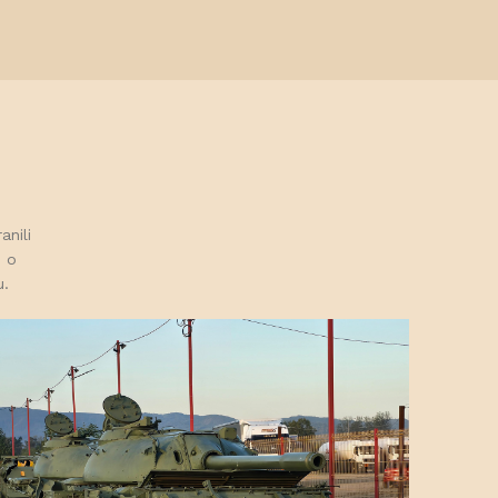
anili
u o
u.