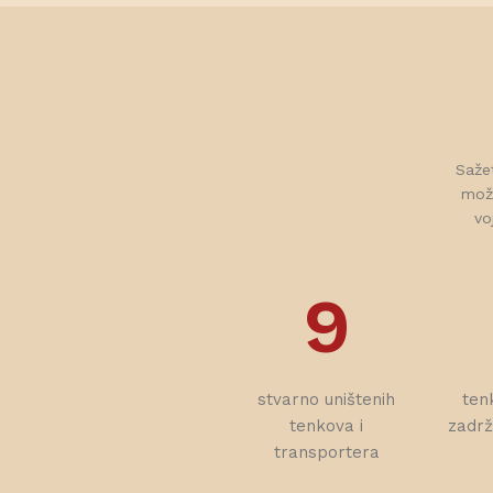
Sažet
može
vo
9
stvarno uništenih
ten
tenkova i
zadrža
transportera