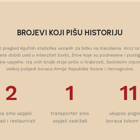
BROJEVI KOJI PIŠU HISTORIJU
 pregled ključnih statistika vezanih za bitku na Karušama. Kroz b
te dobiti uvid u intenzitet borbi, žrtve koje su podnesene i posti
jne uspjehe. Iza ovih brojki stoje priče o hrabrosti, žestokom otpor
velikoj pobjedi boraca Armije Republike Bosne i Hercegovine.
2
1
11
ka smo uspjeli
transporter smo
ukupno pogin
ti i restaurirati
uspjeli zadržati
boraca tokom 