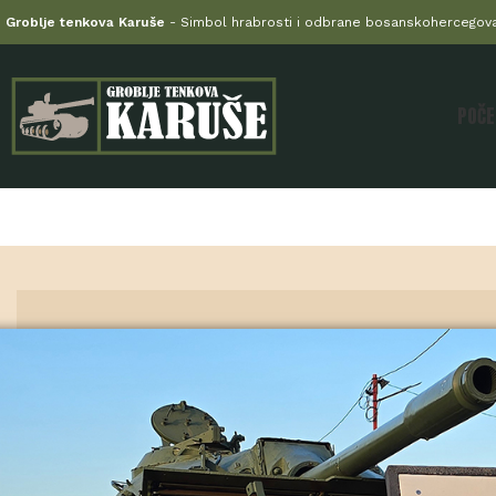
Groblje tenkova Karuše
- Simbol hrabrosti i odbrane bosanskohercegova
POČE