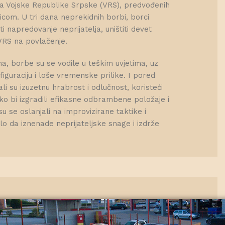
ica Vojske Republike Srpske (VRS), predvođenih
com. U tri dana neprekidnih borbi, borci
ti napredovanje neprijatelja, uništiti devet
i VRS na povlačenje.
na, borbe su se vodile u teškim uvjetima, uz
iguraciju i loše vremenske prilike. I pored
i su izuzetnu hrabrost i odlučnost, koristeći
ko bi izgradili efikasne odbrambene položaje i
su se oslanjali na improvizirane taktike i
lo da iznenade neprijateljske snage i izdrže