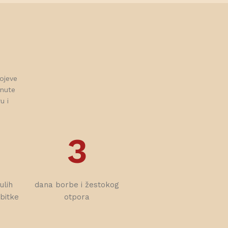
rojeve
gnute
u i
3
ulih
dana borbe i žestokog
bitke
otpora