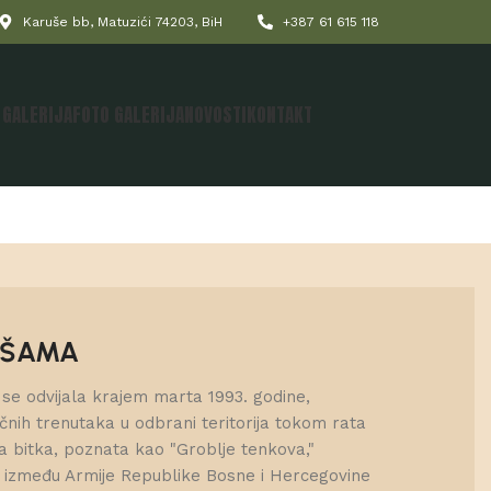
Karuše bb, Matuzići 74203, BiH
+387 61 615 118
 GALERIJA
FOTO GALERIJA
NOVOSTI
KONTAKT
UŠAMA
se odvijala krajem marta 1993. godine,
učnih trenutaka u odbrani teritorija tokom rata
va bitka, poznata kao "Groblje tenkova,"
b između Armije Republike Bosne i Hercegovine