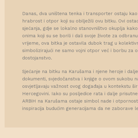
Danas, dva uništena tenka i transporter ostaju kao 
hrabrost i otpor koji su obilježili ovu bitku. Ovi osta
sjećanja, gdje se lokalno stanovništvo okuplja kak
onima koji su se borili i dali svoje živote za odbran
vrijeme, ova bitka je ostavila dubok trag u kolektivn
simbolizirajući ne samo vojni otpor već i borbu za o
dostojanstvo.
Sjećanje na bitku na Karušama i njene heroje i dalje
dokumenti, svjedočanstva i knjige o ovom sukobu na
osvjetljavaju važnost ovog događaja u kontekstu šir
Hercegovini. Iako su posljedice rata i dalje prisutn
ARBiH na Karušama ostaje simbol nade i otpornosti
inspiracija budućim generacijama da ne zaborave lek