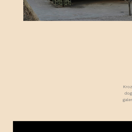
Kroz
doga
galer