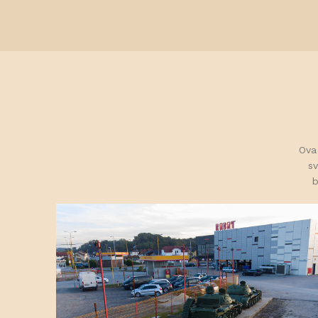
Ova 
sv
b