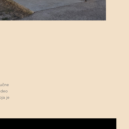
jučne
Video
oja je