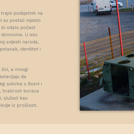
trajni podsjetnik na
ci su postali mjesto
o bi odalo počast
u domovine. U isto
oj svijesti naroda,
pstanak, identitet i
 živi, a mnogi
stavljaju da
eg sukoba u Bosni i
e, hrabrost boraca
, služeći kao
cije iz prošlosti.