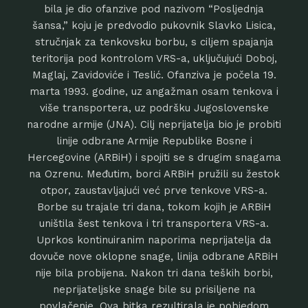
bila je dio ofanzive pod nazivom “Posljednja
šansa,” koju je predvodio pukovnik Slavko Lisica,
stručnjak za tenkovsku borbu, s ciljem spajanja
teritorija pod kontrolom VRS-a, uključujući Doboj,
Maglaj, Zavidoviće i Teslić. Ofanziva je počela 19.
marta 1993. godine, uz angažman osam tenkova i
više transportera, uz podršku Jugoslovenske
narodne armije (JNA). Cilj neprijatelja bio je probiti
linije odbrane Armije Republike Bosne i
Hercegovine (ARBiH) i spojiti se s drugim snagama
na Ozrenu. Međutim, borci ARBiH pružili su žestok
otpor, zaustavljajući već prve tenkove VRS-a.
Borbe su trajale tri dana, tokom kojih je ARBiH
uništila šest tenkova i tri transportera VRS-a.
Uprkos kontinuiranim naporima neprijatelja da
dovuče nove oklopne snage, linija odbrane ARBiH
nije bila probijena. Nakon tri dana teških borbi,
neprijateljske snage bile su prisiljene na
povlačenje. Ova bitka rezultirala je pobjedom