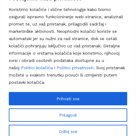
E-mail: info@grobljetenkova.ba
Koristimo kolačiće i slične tehnologije kako bismo
osigurali ispravno funkcioniranje web stranice, analizirali
Adresa: Karuše bb, Matuzići 74203, BiH
promet te, uz vaš pristanak, prilagodili sadržaj i
marketinške aktivnosti. Neophodni kolačići koriste se
Navigacija
automatski jer su nužni za rad stranice, dok se ostali
kolačići pohranjuju isključivo uz vaš pristanak. Detaljne
informacije o vrstama kolačića koje koristimo, njihovoj
svrsi i obradi osobnih podataka dostupne su u
našoj
Politici kolačića
i
Politici privatnosti
. Svoj pristanak
možete u svakom trenutku povući ili izmijeniti putem
postavki kolačića.
Prihvati sve
Prilagodi
Odbij sve