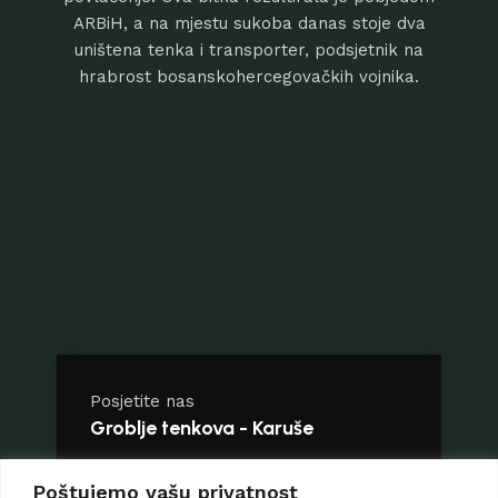
ARBiH, a na mjestu sukoba danas stoje dva
uništena tenka i transporter, podsjetnik na
hrabrost bosanskohercegovačkih vojnika.
Posjetite nas
Groblje tenkova - Karuše
Broj telefona: +387 61 615 118
Poštujemo vašu privatnost