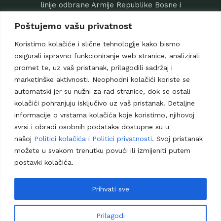
linije odbrane Armije Republike Bosne i
Hercegovine (ARBiH) i spojiti se s drugim snagama
Poštujemo vašu privatnost
na Ozrenu. Međutim, borci ARBiH pružili su žestok
otpor, zaustavljajući već prve tenkove VRS-a.
Koristimo kolačiće i slične tehnologije kako bismo
Borbe su trajale tri dana, tokom kojih je ARBiH
osigurali ispravno funkcioniranje web stranice, analizirali
uništila šest tenkova i tri transportera VRS-a.
promet te, uz vaš pristanak, prilagodili sadržaj i
Uprkos kontinuiranim naporima neprijatelja da
marketinške aktivnosti. Neophodni kolačići koriste se
dovuče nove oklopne snage, linija odbrane ARBiH
automatski jer su nužni za rad stranice, dok se ostali
nije bila probijena. Nakon tri dana teških borbi,
kolačići pohranjuju isključivo uz vaš pristanak. Detaljne
neprijateljske snage bile su prisiljene na
informacije o vrstama kolačića koje koristimo, njihovoj
povlačenje. Ova bitka rezultirala je pobjedom
svrsi i obradi osobnih podataka dostupne su u
ARBiH, a na mjestu sukoba danas stoje dva
našoj
Politici kolačića
i
Politici privatnosti
. Svoj pristanak
uništena tenka i transporter, podsjetnik na
možete u svakom trenutku povući ili izmijeniti putem
hrabrost bosanskohercegovačkih vojnika.
postavki kolačića.
Prihvati sve
Prilagodi